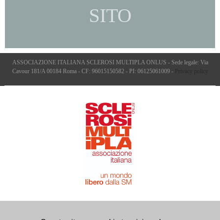
SITO
ASSOCIAZIONE ITALIANA SCLEROSI MULTIPLA ONLUS - Sede legale: Via
Cavour 181/A 00184 Roma - CF: 96015150582 - PI: 06125061009 -
Privacy policy